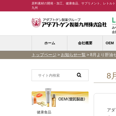
原料素材の開発・加工、健康食品、サプリメント、レトルト、
九州
み
企
ホーム
会社概要
OEM
トップページ
>
お知らせ一覧
>
8月より肝油
8
ECM-E配合サプリメント
健康食品
ダイエット
化粧品
原料抽出・精製
アダ
健康食品