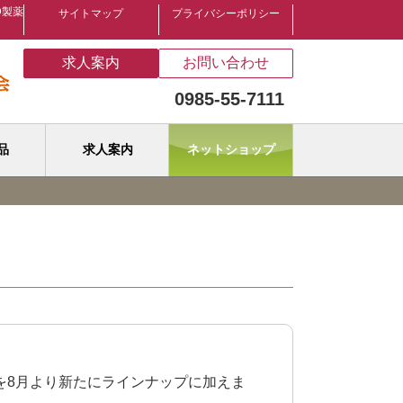
D製薬
サイトマップ
プライバシーポリシー
求人案内
お問い合わせ
0985-55-7111
品
求人案内
ネットショップ
ペットフード
サプリキュール
ラベンダー精油
菓子類
単品ストレート酵素
を8月より新たにラインナップに加えま