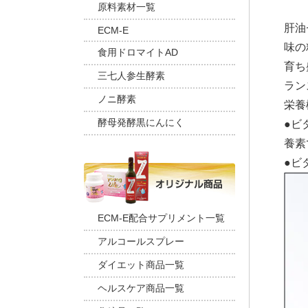
原料素材一覧
肝油
ECM-E
味の
食用ドロマイトAD
育ち
三七人参生酵素
ラン
ノニ酵素
栄養
酵母発酵黒にんにく
●ビ
養素
●ビ
ECM-E配合サプリメント一覧
アルコールスプレー
ダイエット商品一覧
ヘルスケア商品一覧