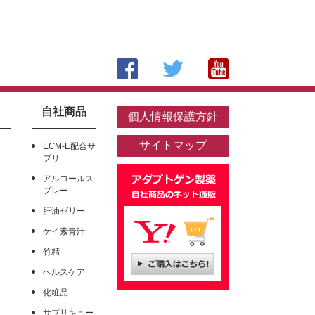
自社商品
個人情報保護方針
サイトマップ
ECM-E配合サ
プリ
アダプトゲン製
アルコールス
プレー
肝油ゼリー
ケイ素青汁
竹精
ヘルスケア
化粧品
サプリキュー