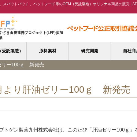
スパウトパウチ 、ペットフード等のOEM（受託製造）オリジナル商品の販売 | A
やざき食農連携プロジェクト(LFP)参加
業
（受託製造）
原料素材
研究開発
自社商
ゼリー100ｇ 新発売
月より肝油ゼリー100ｇ 新発売
ヘルスケア
清涼飲料
医薬部外品
化粧品
野菜加工ライン
プトゲン製薬九州株式会社は、このたび「肝油ゼリー100ｇ」