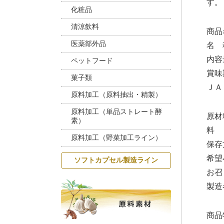
す。
化粧品
清涼飲料
商
医薬部外品
名
内
ペットフード
賞
菓子類
ＪＡ
原料加工（原料抽出・精製）
原料加工（単品ストレート酵
原材
素）
料
原料加工（野菜加工ライン）
保
希望
ソフトカプセル製造ライン
お召
製造
商品