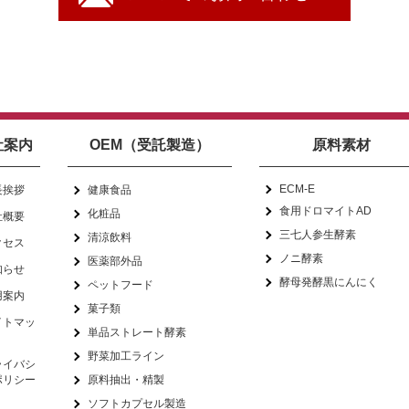
社案内
OEM（受託製造）
原料素材
ECM-E
長挨拶
健康食品
食用ドロマイトAD
化粧品
社概要
三七人参生酵素
清涼飲料
クセス
ノニ酵素
医薬部外品
知らせ
酵母発酵黒にんにく
ペットフード
用案内
菓子類
イトマッ
単品ストレート酵素
野菜加工ライン
ライバシ
ポリシー
原料抽出・精製
ソフトカプセル製造