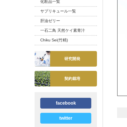
化粧品一覧
サプリキュール一覧
肝油ゼリー
一石二鳥 天然ケイ素青汁
Chiku Sei(竹精)
研究開発
契約栽培
facebook
twitter