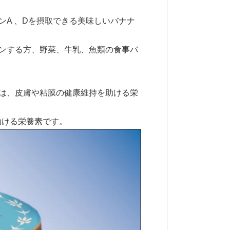
A 、Dを摂取できる美味しいバナナ
ンする方、野菜、牛乳、魚類の食事バ
Aは、皮膚や粘膜の健康維持を助ける栄
助ける栄養素です。