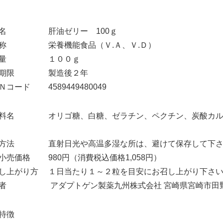
品名 肝油ゼリー 100ｇ
 称 栄養機能食品（Ｖ.Ａ、Ｖ.Ｄ）
容量 １００ｇ
味期限 製造後２年
Ｎコード 4589449480049
料名 オリゴ糖、白糖、ゼラチン、ペクチン、炭酸カルシ
存方法 直射日光や高温多湿な所は、避けて保存して下さ
小売価格 980円（消費税込価格1,058円）
し上がり方 １日当たり１～２粒を目安にお召し上がり下さ
者 アダプトゲン製薬九州株式会社 宮崎県宮崎市田野町乙
特徴