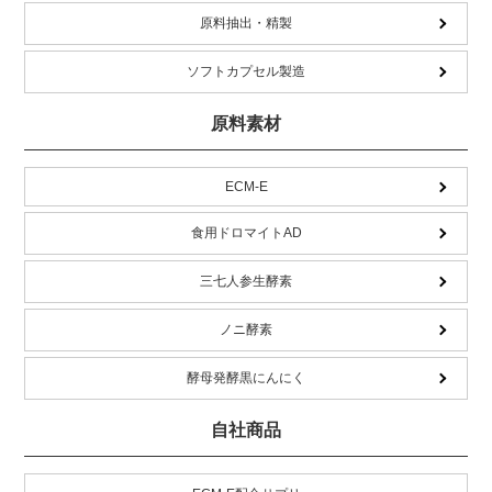
原料抽出・精製
ソフトカプセル製造
原料素材
ECM-E
食用ドロマイトAD
三七人参生酵素
ノニ酵素
酵母発酵黒にんにく
自社商品