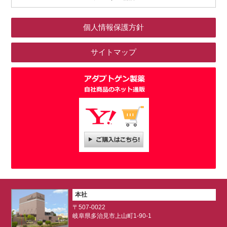
個人情報保護方針
サイトマップ
ア
本社
〒507-0022
岐阜県多治見市上山町1-90-1